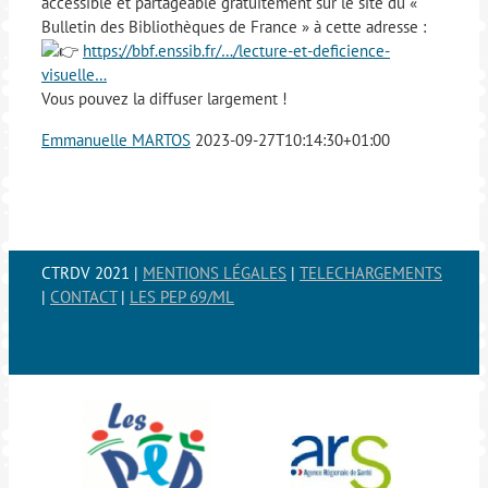
accessible et partageable gratuitement sur le site du «
Bulletin des Bibliothèques de France » à cette adresse :
https://bbf.enssib.fr/…/lecture-et-deficience-
visuelle…
Vous pouvez la diffuser largement !
Emmanuelle MARTOS
2023-09-27T10:14:30+01:00
CTRDV 2021 |
MENTIONS LÉGALES
|
TELECHARGEMENTS
|
CONTACT
|
LES PEP 69/ML