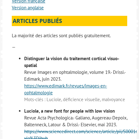
Version française
Version anglaise
ARTICLES PUBLIÉS
La majorité des articles sont publiés gratuitement.
—
Distinguer la vision du traitement cortical visuo-
spatial
Revue Images en ophtalmologie, volume 19.- Drissi.-
Edimark, juin 2023.
https://www.edimark.fr/revues/images-en-
ophtalmologie
Mots-clés : Luciole, déficience visuelle, malvoyance
Luciole, a new font for people with low vision
Revue Acta Psychologica.- Galiano, Augereau-Depoix,
Baltenneck, Latour & Drissi.- Elsevier, mai 2023.
https://www.sciencedirect.com/science/article/pii/S000
via%3Dihub