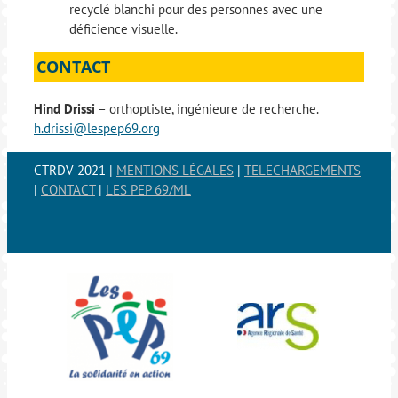
recyclé blanchi pour des personnes avec une
déficience visuelle.
CONTACT
Hind Drissi
– orthoptiste, ingénieure de recherche.
h.drissi@lespep69.org
CTRDV 2021 |
MENTIONS LÉGALES
|
TELECHARGEMENTS
|
CONTACT
|
LES PEP 69/ML