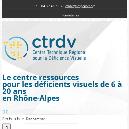
Tél : 04 37 43 38 28
|
ctrdv@lespep69.org
Formulaires
Le centre ressources
pour les déficients visuels de 6 à
20 ans
en Rhône-Alpes
Rechercher: