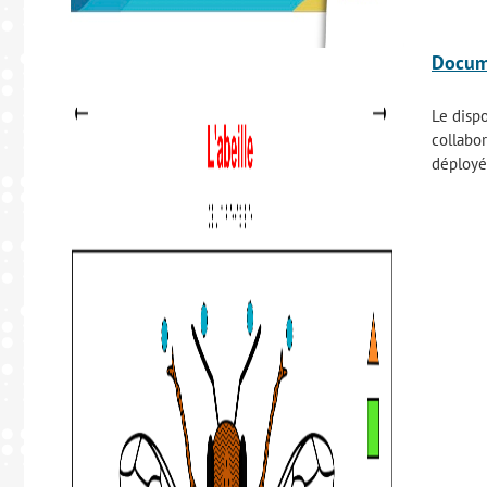
Docume
Le dispo
collabor
déployé 