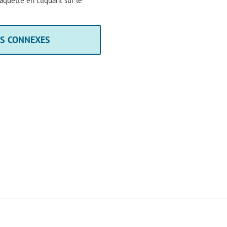
quette en cliquant sur le
ÉS CONNEXES