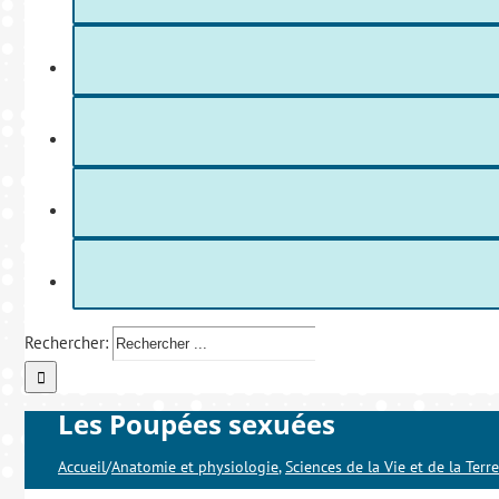
Rechercher:
Les Poupées sexuées
Accueil
/
Anatomie et physiologie
,
Sciences de la Vie et de la Terre