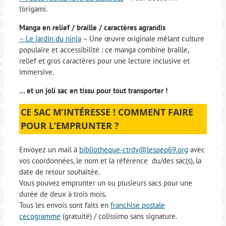
l’origami.
Manga en relief / braille / caractères agrandis
– Le jardin du ninja
– Une œuvre originale mêlant culture
populaire et accessibilité : ce manga combine braille,
relief et gros caractères pour une lecture inclusive et
immersive.
… et un joli sac en tissu pour tout transporter !
CE SAC M’INTÉRESSE ! COMMENT FAIRE
POUR L’EMPRUNTER ?
Envoyez un mail à
bibliotheque-ctrdv@lespep69.org
avec
vos coordonnées, le nom et la référence du/des sac(s), la
date de retour souhaitée.
Vous pouvez emprunter un ou plusieurs sacs pour une
durée de deux à trois mois.
Tous les envois sont faits en
franchise postale
cecogramme
(gratuité) / colissimo sans signature.