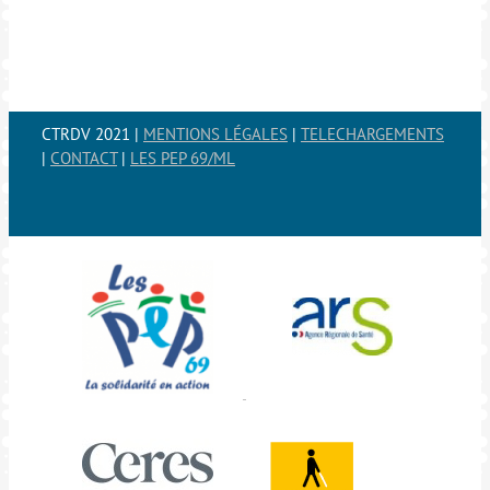
CTRDV 2021 |
MENTIONS LÉGALES
|
TELECHARGEMENTS
|
CONTACT
|
LES PEP 69/ML